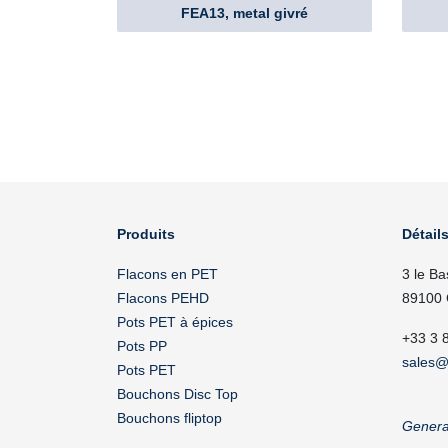
FEA13, metal givré
Produits
Détails
Flacons en PET
3 le Ba
Flacons PEHD
89100 
Pots PET à épices
+33 3 
Pots PP
sales@
Pots PET
Bouchons Disc Top
Bouchons fliptop
Genera