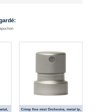
egardé:
 capuchon
etal,
Crimp fine mist Orchestra, metal lp,