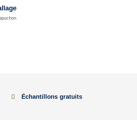
llage
 capuchon
Échantillons gratuits