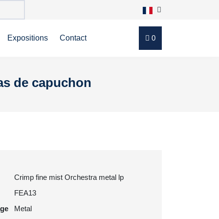
Expositions
Contact
0
 pas de capuchon
Crimp fine mist Orchestra metal lp
FEA13
age
Metal