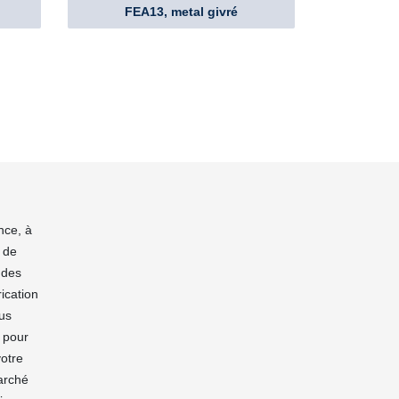
FEA13, metal givré
nce, à
 de
 des
ication
ous
n pour
votre
marché