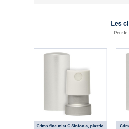
Les cl
Pour le 
Crimp fine mist C Sinfonia, plastic,
Crim