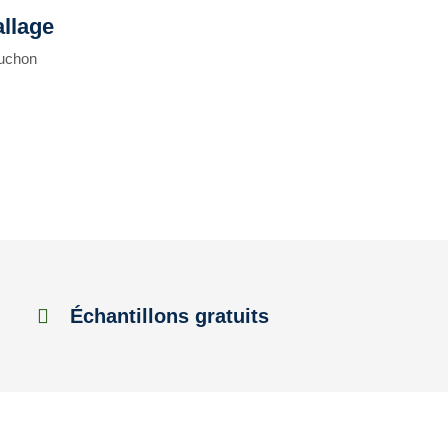
llage
puchon
Échantillons gratuits