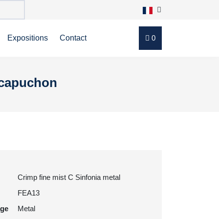
Expositions
Contact
0
e capuchon
Crimp fine mist C Sinfonia metal
FEA13
age
Metal