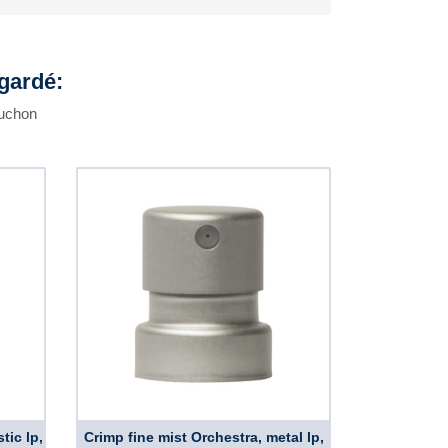
egardé:
puchon
tic lp,
Crimp fine mist Orchestra, metal lp,