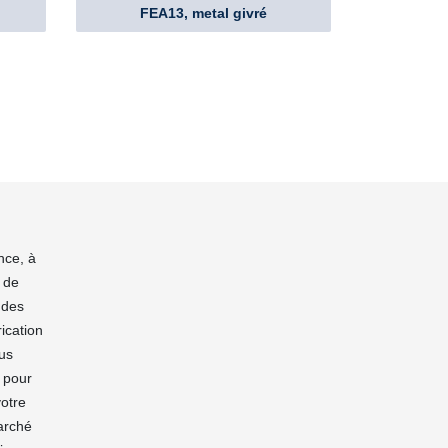
FEA13, metal givré
nce, à
 de
 des
ication
ous
n pour
votre
marché