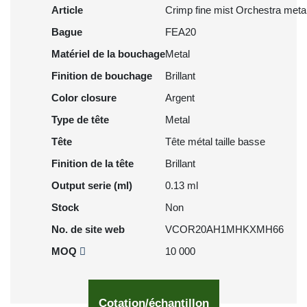
Article
Crimp fine mist Orchestra metal
Bague
FEA20
Matériel de la bouchage
Metal
Finition de bouchage
Brillant
Color closure
Argent
Type de tête
Metal
Tête
Tête métal taille basse
Finition de la tête
Brillant
Output serie (ml)
0.13 ml
Stock
Non
No. de site web
VCOR20AH1MHKXMH66
MOQ
10 000
Cotation/échantillon