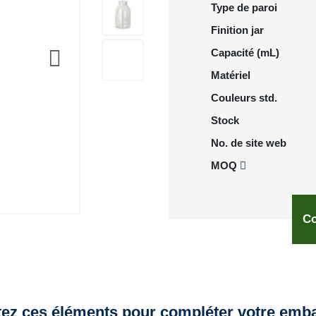
Type de paroi
Finition jar
Capacité (mL)
Matériel
Couleurs std.
Stock
No. de site web
MOQ
Co
tez ces éléments pour compléter votre emba