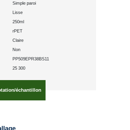
Simple paroi
Lisse
250ml
rPET
Claire
Non
PP509EPR38BS11
25 300
tation/échantillon
llage