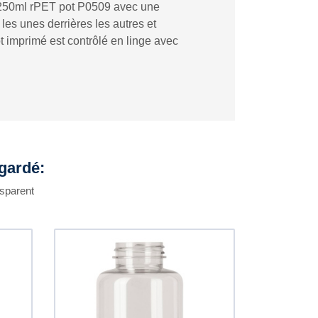
e 250ml rPET pot P0509 avec une
es unes derrières les autres et
t imprimé est contrôlé en linge avec
egardé:
nsparent