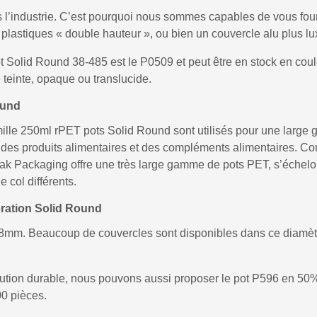
 l’industrie. C’est pourquoi nous sommes capables de vous four
plastiques « double hauteur », ou bien un couvercle alu plus l
t Solid Round 38-485 est le P0509 et peut être en stock en coul
 teinte, opaque ou translucide.
ound
famille 250ml rPET pots Solid Round sont utilisés pour une larg
, des produits alimentaires et des compléments alimentaires. 
apak Packaging offre une très large gamme de pots PET, s’échel
 col différents.
oration Solid Round
38mm. Beaucoup de couvercles sont disponibles dans ce diamèt
olution durable, nous pouvons aussi proposer le pot P596 en
0 pièces.