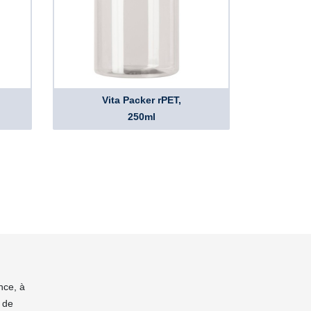
Vita Packer rPET,
250ml
nce, à
 de