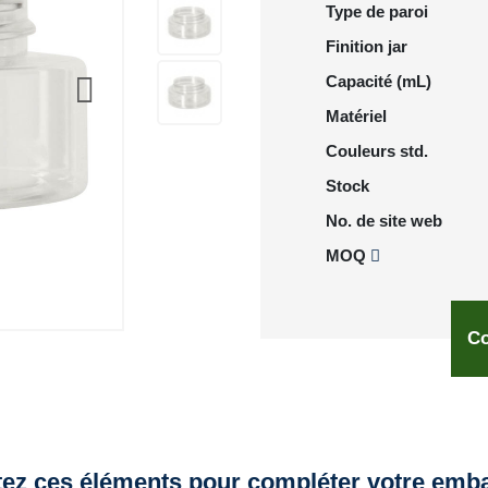
Type de paroi
Finition jar
Capacité (mL)
Matériel
Couleurs std.
Stock
No. de site web
MOQ
Co
tez ces éléments pour compléter votre emba