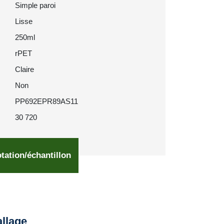
Simple paroi
Lisse
250ml
rPET
Claire
Non
PP692EPR89AS11
30 720
tation/échantillon
llage