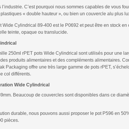
 l’industrie. C’est pourquoi nous sommes capables de vous four
plastiques « double hauteur », ou bien un couvercle alu plus l
 Wide Cylindrical 89-400 est le P0692 et peut être en stock en 
lle teinte, opaque ou translucide.
indrical
famille 250ml rPET pots Wide Cylindrical sont utilisés pour une
, des produits alimentaires et des compléments alimentaires. 
apak Packaging offre une très large gamme de pots rPET, s’éche
 col différents.
ration Wide Cylindrical
89mm. Beaucoup de couvercles sont disponibles dans ce diamè
olution durable, nous pouvons aussi proposer le pot P596 en
0 pièces.