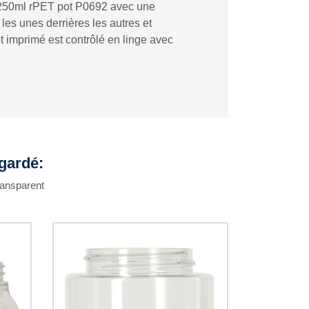
e 250ml rPET pot P0692 avec une
es unes derrières les autres et
t imprimé est contrôlé en linge avec
egardé:
ransparent