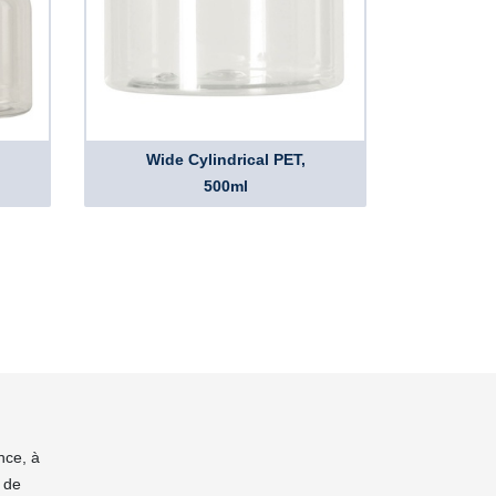
Wide Cylindrical PET,
500ml
nce, à
 de