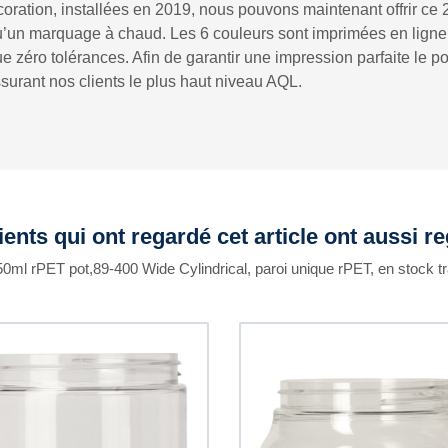
coration, installées en 2019, nous pouvons maintenant offrir c
u’un marquage à chaud. Les 6 couleurs sont imprimées en ligne l
 zéro tolérances. Afin de garantir une impression parfaite le po
urant nos clients le plus haut niveau AQL.
ients qui ont regardé cet article ont aussi r
50ml rPET pot,89-400 Wide Cylindrical, paroi unique rPET, en stock t