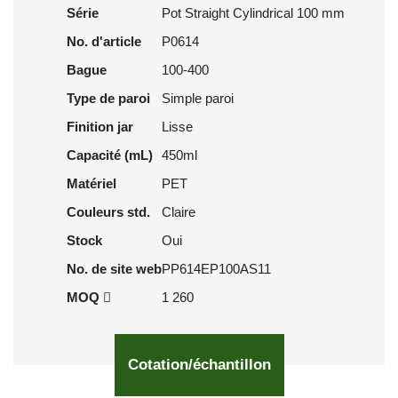
Série
Pot Straight Cylindrical 100 mm
No. d'article
P0614
Bague
100-400
Type de paroi
Simple paroi
Finition jar
Lisse
Capacité (mL)
450ml
Matériel
PET
Couleurs std.
Claire
Stock
Oui
No. de site web
PP614EP100AS11
MOQ
1 260
Cotation/échantillon