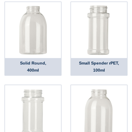
Solid Round,
Small Spender rPET,
400ml
100ml