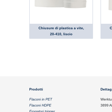
Chiusure di plastica a vite,
C
20-410, liscio
Prodotti
Dettag
Flaconi in PET
Werktu
Flaconi HDPE
3899 A
Erogatori trigger