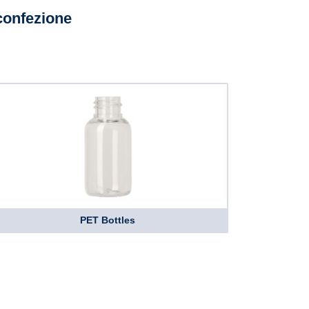
confezione
PET Bottles