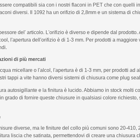
essere compatibili sia con i nostri flaconi in PET che con quelli i
coni diversi. Il 1092 ha un orifizio di 2,8mm e un sistema di chi
spessore del' articolo. L'orifizio è diverso e dipende dal prodott
cool, l'apertura dell'orifizio è di 1-3 mm. Per prodotti a maggior
ndi.
zioni di più mercati
cqua micellare o l'alcol, l'apertura è di 1-3 mm, per prodotti ad
ostri tappi a vite hanno diversi sistemi di chiusura come plug seal
a autosigillante e la finitura è lucido. Abbiamo in stock molti co
in grado di fornire queste chiusure in qualsiasi colore richiesto
e
misure diverse, ma le finiture del collo più comuni sono 20-410
nitura liscia che satinata, permettendovi di creare una chiusura c