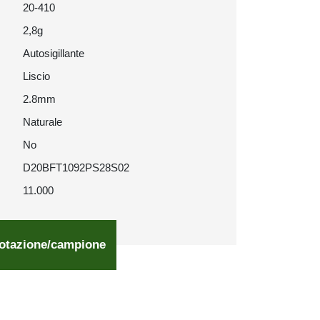
20-410
2,8g
Autosigillante
Liscio
2.8mm
Naturale
No
D20BFT1092PS28S02
11.000
otazione/campione