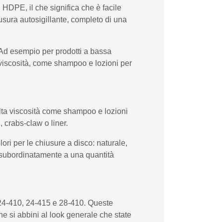
n HDPE, il che significa che è facile
usura autosigillante, completo di una
o. Ad esempio per prodotti a bassa
e viscosità, come shampoo e lozioni per
 alta viscosità come shampoo e lozioni
, crabs-claw o liner.
lori per le chiusure a disco: naturale,
, subordinatamente a una quantità
, 24-410, 24-415 e 28-410. Queste
he si abbini al look generale che state