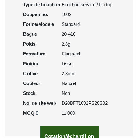
Type de bouchon
Bouchon service / flip top
Doppen no.
1092
Forme/Modèle
Standard
Bague
20-410
Poids
2,8g
Fermeture
Plug seal
Finition
Lisse
Orifice
2.8mm
Couleur
Naturel
Stock
Non
No. de site web
D20BFT1092PS28S02
MOQ
11 000
Cotation/échantillon