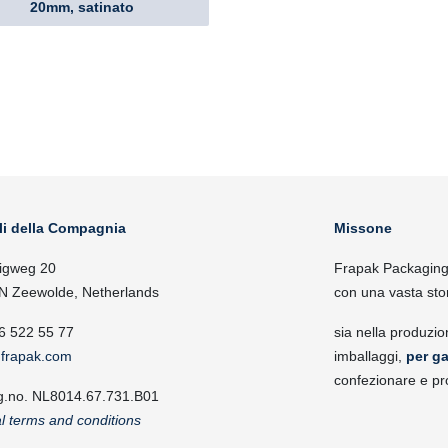
20mm, satinato
li della Compagnia
Missone
igweg 20
Frapak Packaging, 
N Zeewolde, Netherlands
con una vasta sto
6 522 55 77
sia nella produzio
frapak.com
imballaggi,
per ga
confezionare e pr
g.no. NL8014.67.731.B01
l terms and conditions