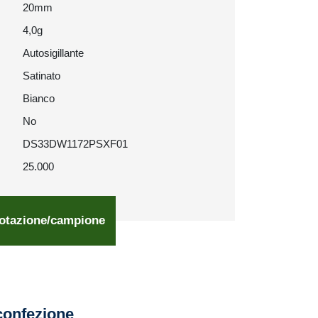
20mm
4,0g
Autosigillante
Satinato
Bianco
No
DS33DW1172PSXF01
25.000
otazione/campione
confezione