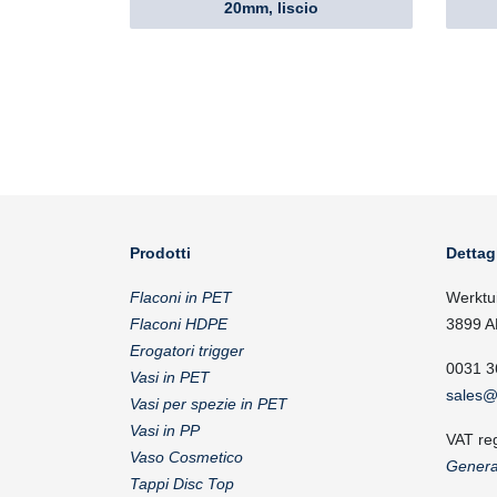
20mm, liscio
Prodotti
Dettag
Flaconi in PET
Werktu
Flaconi HDPE
3899 A
Erogatori trigger
0031 3
Vasi in PET
sales@
Vasi per spezie in PET
Vasi in PP
VAT re
Vaso Cosmetico
Genera
Tappi Disc Top