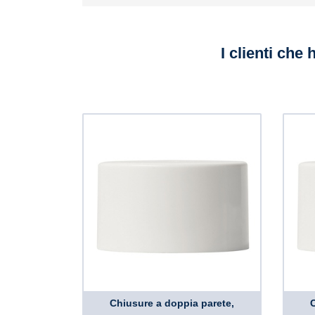
I clienti che
Chiusure a doppia parete,