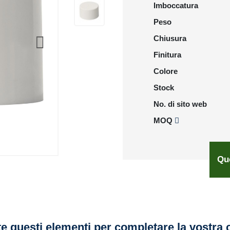
Imboccatura
Peso
Chiusura
Finitura
Colore
Stock
No. di sito web
MOQ
Qu
e questi elementi per completare la vostra 