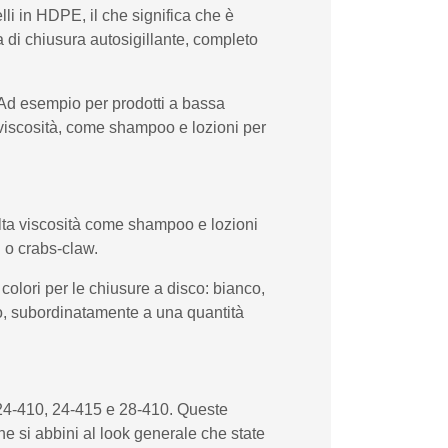
lli in HDPE, il che significa che è
a di chiusura autosigillante, completo
o. Ad esempio per prodotti a bassa
e viscosità, come shampoo e lozioni per
 alta viscosità come shampoo e lozioni
l o crabs-claw.
 colori per le chiusure a disco: bianco,
sto, subordinatamente a una quantità
, 24-410, 24-415 e 28-410. Queste
he si abbini al look generale che state