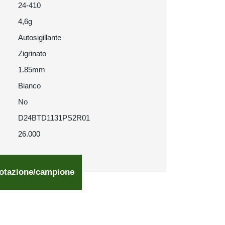
24-410
4,6g
Autosigillante
Zigrinato
1.85mm
Bianco
No
D24BTD1131PS2R01
26.000
otazione/campione