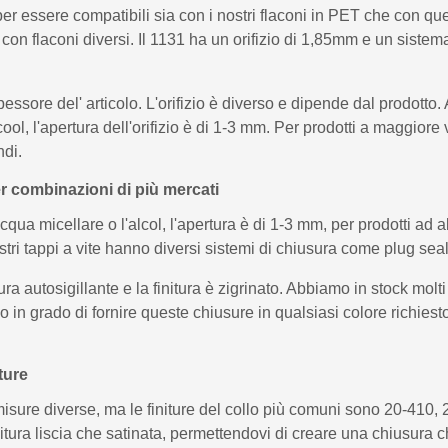
er essere compatibili sia con i nostri flaconi in PET che con que
on flaconi diversi. Il 1131 ha un orifizio di 1,85mm e un sistem
spessore del' articolo. L'orifizio è diverso e dipende dal prodott
cool, l'apertura dell'orifizio è di 1-3 mm. Per prodotti a maggior
ndi.
r combinazioni di più mercati
cqua micellare o l'alcol, l'apertura è di 1-3 mm, per prodotti ad
ostri tappi a vite hanno diversi sistemi di chiusura come plug sea
a autosigillante e la finitura è zigrinato. Abbiamo in stock molti
o in grado di fornire queste chiusure in qualsiasi colore richie
ture
misure diverse, ma le finiture del collo più comuni sono 20-410
nitura liscia che satinata, permettendovi di creare una chiusura c