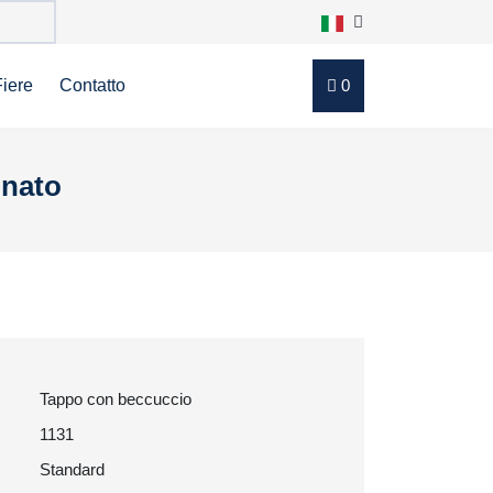
Fiere
Contatto
0
inato
Tappo con beccuccio
1131
Standard