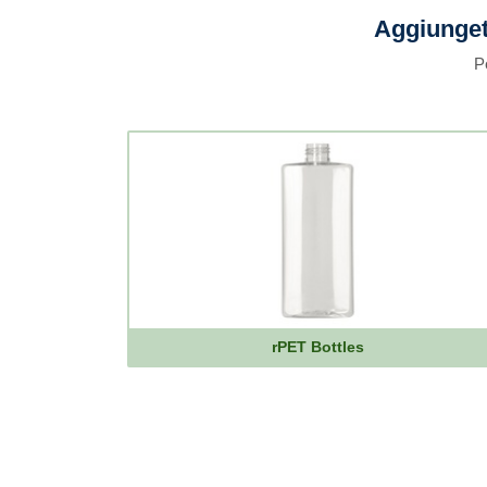
Aggiunget
P
rPET Bottles