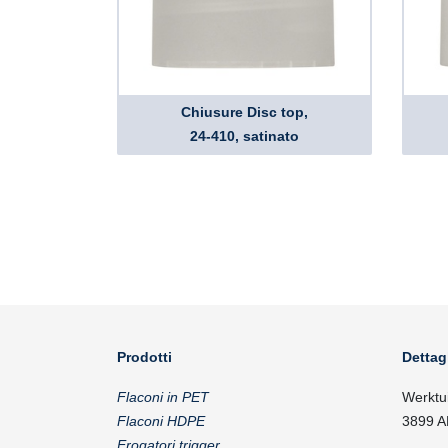
Chiusure Disc top,
24-410, satinato
Prodotti
Dettag
Flaconi in PET
Werktu
Flaconi HDPE
3899 A
Erogatori trigger