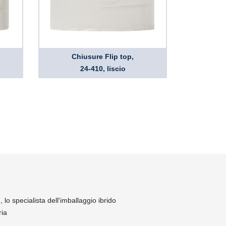
Chiusure Flip top,
24-410, liscio
lo specialista dell'imballaggio ibrido
ria