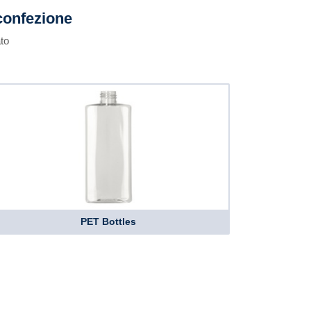
confezione
to
PET Bottles