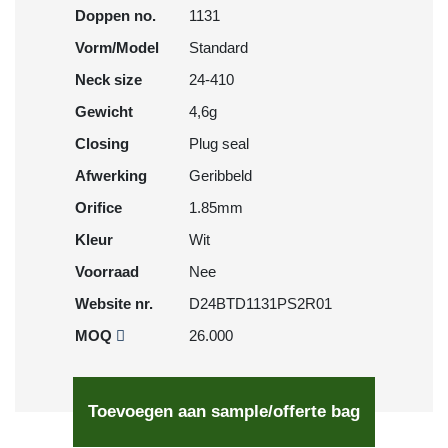
Doppen no.
1131
Vorm/Model
Standard
Neck size
24-410
Gewicht
4,6g
Closing
Plug seal
Afwerking
Geribbeld
Orifice
1.85mm
Kleur
Wit
Voorraad
Nee
Website nr.
D24BTD1131PS2R01
MOQ
26.000
Toevoegen aan sample/offerte bag