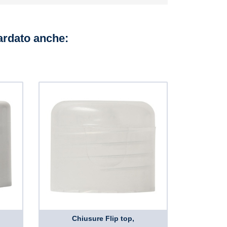
uardato anche:
Chiusure Flip top,