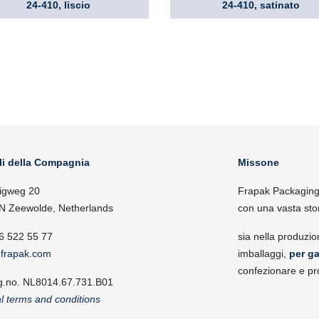
24-410, liscio
24-410, satinato
li della Compagnia
Missone
igweg 20
Frapak Packaging, 
N Zeewolde, Netherlands
con una vasta sto
6 522 55 77
sia nella produzio
frapak.com
imballaggi,
per ga
confezionare e pr
g.no. NL8014.67.731.B01
l terms and conditions