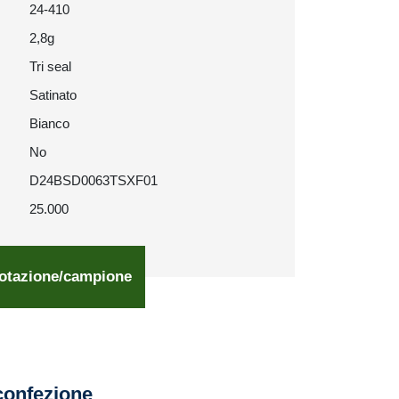
24-410
2,8g
Tri seal
Satinato
Bianco
No
D24BSD0063TSXF01
25.000
otazione/campione
confezione