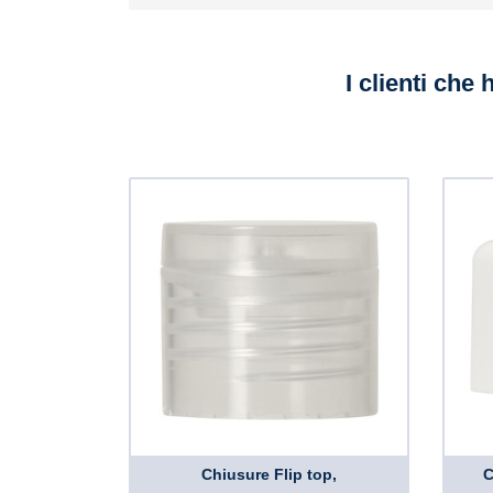
I clienti che
Chiusure Flip top,
C