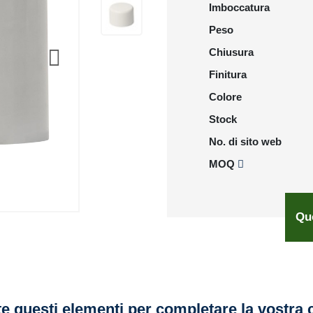
Imboccatura
Peso
Chiusura
Finitura
Colore
Stock
No. di sito web
MOQ
Qu
e questi elementi per completare la vostra 