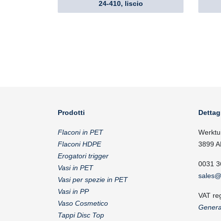
24-410, liscio
Prodotti
Dettag
Flaconi in PET
Werktu
Flaconi HDPE
3899 A
Erogatori trigger
0031 3
Vasi in PET
sales@
Vasi per spezie in PET
Vasi in PP
VAT re
Vaso Cosmetico
Genera
Tappi Disc Top