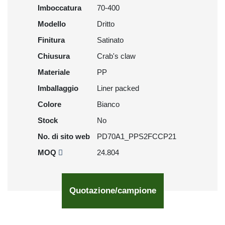
Imboccatura
70-400
Modello
Dritto
Finitura
Satinato
Chiusura
Crab's claw
Materiale
PP
Imballaggio
Liner packed
Colore
Bianco
Stock
No
No. di sito web
PD70A1_PPS2FCCP21
MOQ
24.804
Quotazione/campione