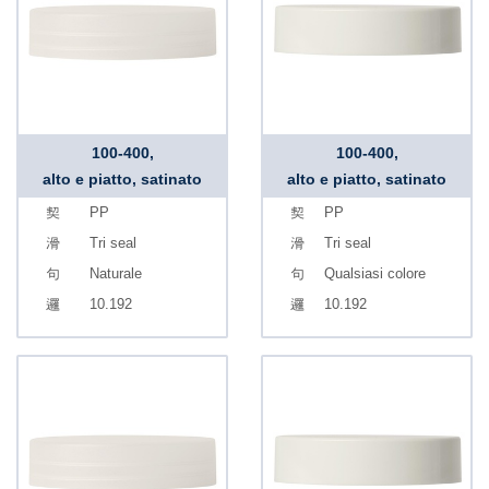
100-400,
100-400,
alto e piatto, satinato
alto e piatto, satinato
PP
PP
Tri seal
Tri seal
Naturale
Qualsiasi colore
10.192
10.192