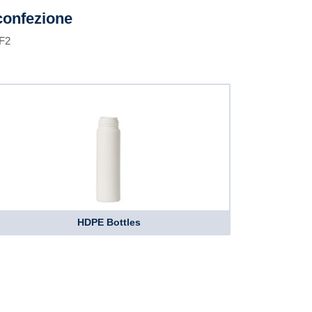
confezione
 F2
HDPE Bottles