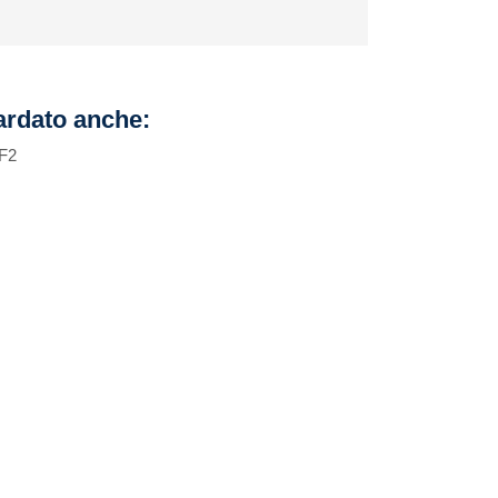
uardato anche:
 F2