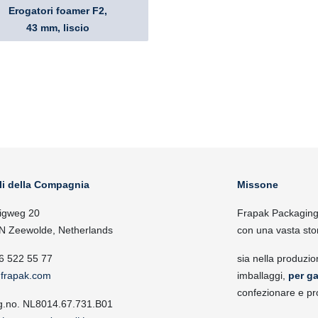
Erogatori foamer F2,
43 mm, liscio
li della Compagnia
Missone
igweg 20
Frapak Packaging, 
N Zeewolde, Netherlands
con una vasta sto
6 522 55 77
sia nella produzio
frapak.com
imballaggi,
per ga
confezionare e pr
g.no. NL8014.67.731.B01