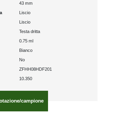
43 mm
ra
Liscio
Liscio
Testa dritta
0.75 ml
Bianco
No
ZFHH08HDF201
10.350
otazione/campione