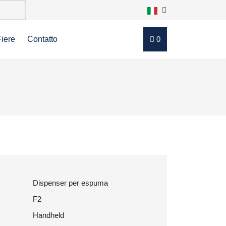
Fiere
Contatto
0
Dispenser per espuma
F2
Handheld