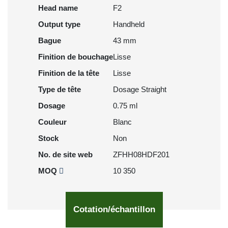
Head name
F2
Output type
Handheld
Bague
43 mm
Finition de bouchage
Lisse
Finition de la tête
Lisse
Type de tête
Dosage Straight
Dosage
0.75 ml
Couleur
Blanc
Stock
Non
No. de site web
ZFHH08HDF201
MOQ
10 350
Cotation/échantillon