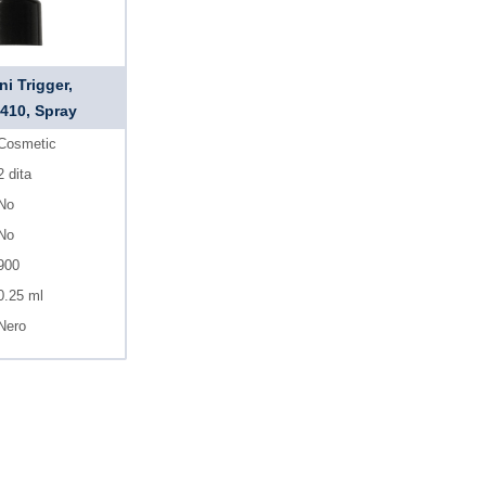
ni Trigger,
-410, Spray
Cosmetic
2 dita
No
No
900
0.25 ml
Nero