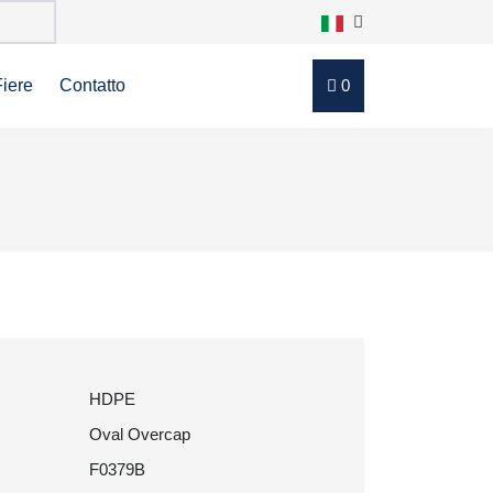
Fiere
Contatto
0
HDPE
Oval Overcap
F0379B