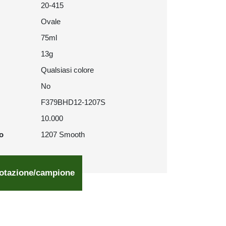
20-415
Ovale
75ml
13g
Qualsiasi colore
No
F379BHD12-1207S
10.000
o
1207 Smooth
otazione/campione