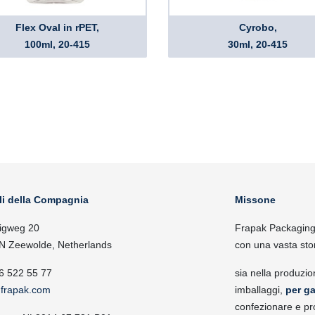
Flex Oval in rPET,
Cyrobo,
100ml, 20-415
30ml, 20-415
li della Compagnia
Missone
igweg 20
Frapak Packaging, 
N Zeewolde, Netherlands
con una vasta sto
6 522 55 77
sia nella produzio
frapak.com
imballaggi,
per ga
confezionare e pr