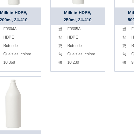
Milk in HDPE,
Milk in HDPE,
Mi
200ml, 24-410
250ml, 24-410
50
F0304A
F0305A
F
HDPE
HDPE
H
Rotondo
Rotondo
R
Qualsiasi colore
Qualsiasi colore
Q
10.368
10.230
9