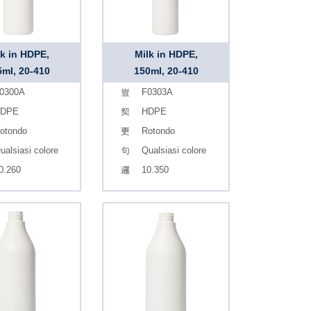
lk in HDPE,
Milk in HDPE,
5ml, 20-410
150ml, 20-410
0300A
F0303A
DPE
HDPE
otondo
Rotondo
ualsiasi colore
Qualsiasi colore
0.260
10.350