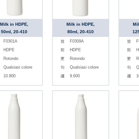
Milk in HDPE,
Milk in HDPE,
Mi
50ml, 20-410
80ml, 20-410
12
F0301A
F0309A
F
HDPE
HDPE
H
Rotondo
Rotondo
R
Qualsiasi colore
Qualsiasi colore
Q
10.800
9.600
1