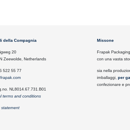
li della Compagnia
Missone
igweg 20
Frapak Packaging, 
N Zeewolde, Netherlands
con una vasta sto
6 522 55 77
sia nella produzio
frapak.com
imballaggi,
per ga
confezionare e pr
g.no. NL8014.67.731.B01
l terms and conditions
y statement