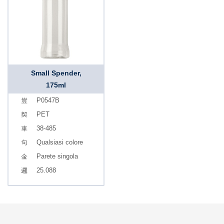
Small Spender,
175ml
P0547B
PET
38-485
Qualsiasi colore
Parete singola
25.088