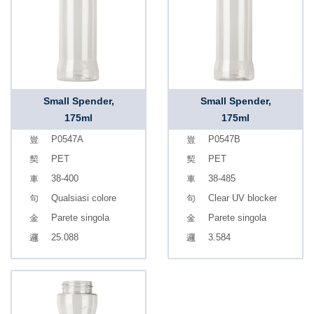
Small Spender,
Small Spender,
175ml
175ml
P0547A
P0547B
PET
PET
38-400
38-485
Qualsiasi colore
Clear UV blocker
Parete singola
Parete singola
25.088
3.584