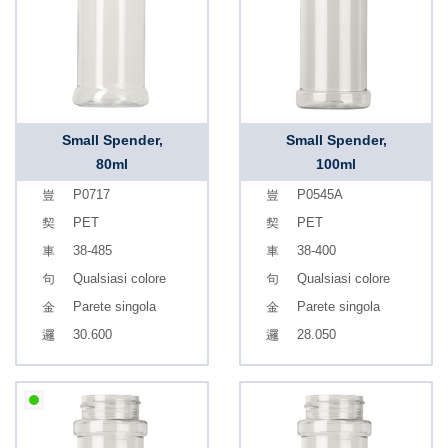
Small Spender,
Small Spender,
80ml
100ml
P0717
P0545A
PET
PET
38-485
38-400
Qualsiasi colore
Qualsiasi colore
Parete singola
Parete singola
30.600
28.050