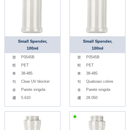
Small Spender,
Small Spender,
100ml
100ml
P0545B
P0545B
PET
PET
38-485
38-485
Clear UV blocker
Qualsiasi colore
Parete singola
Parete singola
5.610
28.050