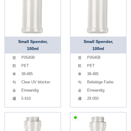
Small Spender,
Small Spender,
100ml
100ml
P0545B
P0545B
PET
PET
38-485
38-485
Clear UV blocker
Beliebige Farbe
Einwandig
Einwandig
5.610
28.050