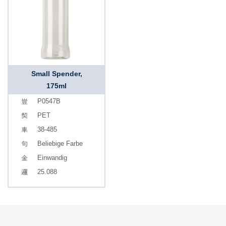
Small Spender,
175ml
P0547B
PET
38-485
Beliebige Farbe
Einwandig
25.088