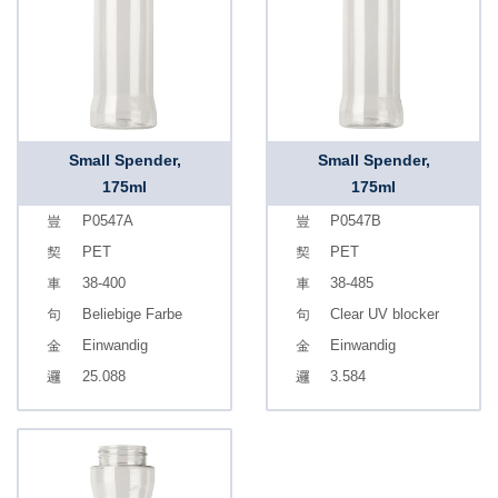
Small Spender,
Small Spender,
175ml
175ml
P0547A
P0547B
PET
PET
38-400
38-485
Beliebige Farbe
Clear UV blocker
Einwandig
Einwandig
25.088
3.584