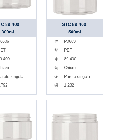
C 89-400,
STC 89-400,
300ml
500ml
0606
P0609
PET
PET
9-400
89-400
hiaro
Chiaro
arete singola
Parete singola
.792
1.232