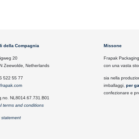
li della Compagnia
Missone
igweg 20
Frapak Packaging, 
N Zeewolde, Netherlands
con una vasta sto
6 522 55 77
sia nella produzio
frapak.com
imballaggi,
per ga
confezionare e pr
g.no. NL8014.67.731.B01
l terms and conditions
y statement