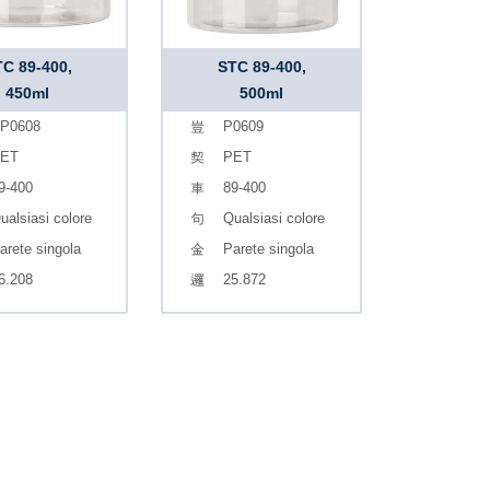
C 89-400,
STC 89-400,
450ml
500ml
P0608
P0609
ET
PET
9-400
89-400
ualsiasi colore
Qualsiasi colore
arete singola
Parete singola
6.208
25.872