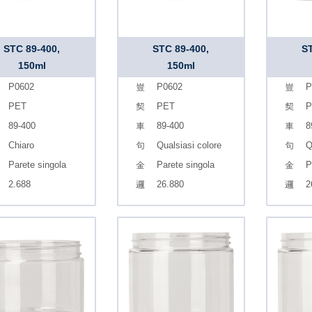
STC 89-400,
STC 89-400,
ST
150ml
150ml
P0602
P0602
P
PET
PET
P
89-400
89-400
8
Chiaro
Qualsiasi colore
Q
Parete singola
Parete singola
P
2.688
26.880
2