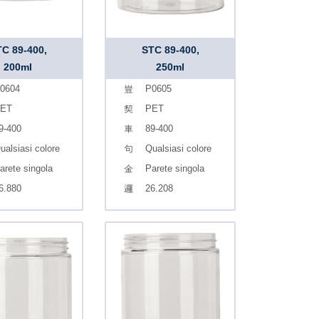
C 89-400,
STC 89-400,
200ml
250ml
0604
P0605
ET
PET
9-400
89-400
ualsiasi colore
Qualsiasi colore
arete singola
Parete singola
6.880
26.208