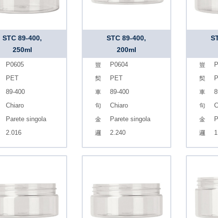
STC 89-400,
STC 89-400,
ST
250ml
200ml
P0605
P0604
P
PET
PET
89-400
89-400
8
Chiaro
Chiaro
C
Parete singola
Parete singola
P
2.016
2.240
1