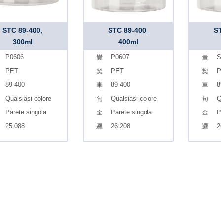
STC 89-400,
STC 89-400,
ST
300ml
400ml
P0606
P0607
S
PET
PET
P
89-400
89-400
8
Qualsiasi colore
Qualsiasi colore
Q
Parete singola
Parete singola
P
25.088
26.208
2