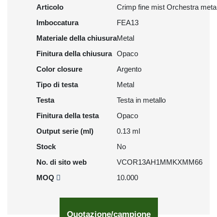
Articolo
Crimp fine mist Orchestra metal
Imboccatura
FEA13
Materiale della chiusura
Metal
Finitura della chiusura
Opaco
Color closure
Argento
Tipo di testa
Metal
Testa
Testa in metallo
Finitura della testa
Opaco
Output serie (ml)
0.13 ml
Stock
No
No. di sito web
VCOR13AH1MMKXMM66
MOQ
10.000
Quotazione/campione