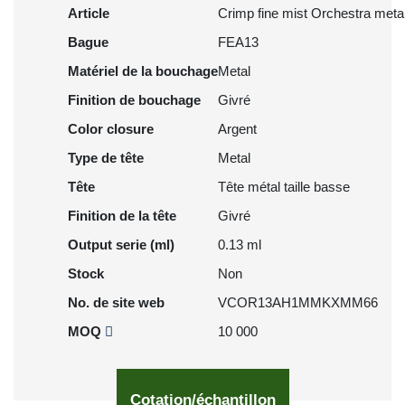
Article
Crimp fine mist Orchestra metal
Bague
FEA13
Matériel de la bouchage
Metal
Finition de bouchage
Givré
Color closure
Argent
Type de tête
Metal
Tête
Tête métal taille basse
Finition de la tête
Givré
Output serie (ml)
0.13 ml
Stock
Non
No. de site web
VCOR13AH1MMKXMM66
MOQ
10 000
Cotation/échantillon