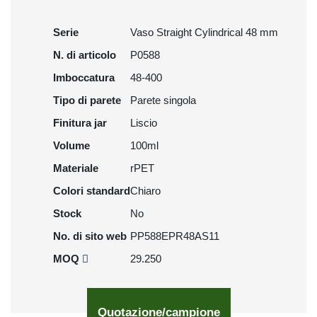
Serie
Vaso Straight Cylindrical 48 mm
N. di articolo
P0588
Imboccatura
48-400
Tipo di parete
Parete singola
Finitura jar
Liscio
Volume
100ml
Materiale
rPET
Colori standard
Chiaro
Stock
No
No. di sito web
PP588EPR48AS11
MOQ
29.250
Quotazione/campione