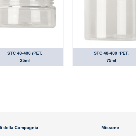
STC 48-400 rPET,
STC 48-400 rPET,
25ml
75ml
li della Compagnia
Missone