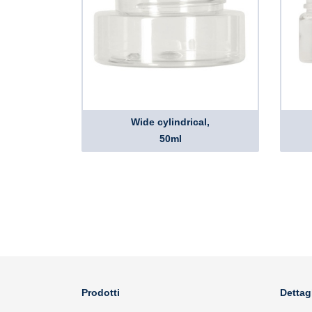
Wide cylindrical,
50ml
Prodotti
Dettag