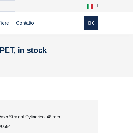
Fiere
Contatto
0
rPET, in stock
Vaso Straight Cylindrical 48 mm
P0584