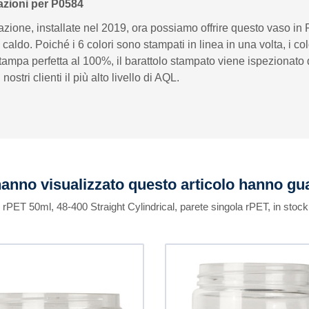
azioni per P0584
azione, installate nel 2019, ora possiamo offrire questo vaso i
caldo. Poiché i 6 colori sono stampati in linea in una volta, i co
stampa perfetta al 100%, il barattolo stampato viene ispezionato 
ri clienti il ​​più alto livello di AQL.
 hanno visualizzato questo articolo hanno g
n rPET 50ml, 48-400 Straight Cylindrical, parete singola rPET, in stoc