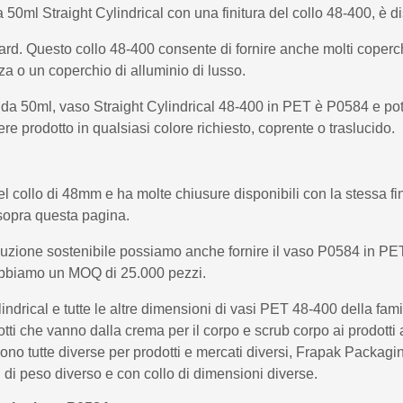
 50ml Straight Cylindrical con una finitura del collo 48-400, è di
ard. Questo collo 48-400 consente di fornire anche molti coperch
za o un coperchio di alluminio di lusso.
 da 50ml, vaso Straight Cylindrical 48-400 in PET è P0584 e po
re prodotto in qualsiasi colore richiesto, coprente o traslucido.
 collo di 48mm e ha molte chiusure disponibili con la stessa finit
sopra questa pagina.
oluzione sostenibile possiamo anche fornire il vaso P0584 in PE
e abbiamo un MOQ di 25.000 pezzi.
indrical e tutte le altre dimensioni di vasi PET 48-400 della fami
tti che vanno dalla crema per il corpo e scrub corpo ai prodotti
sono tutte diverse per prodotti e mercati diversi, Frapak Packagi
 di peso diverso e con collo di dimensioni diverse.