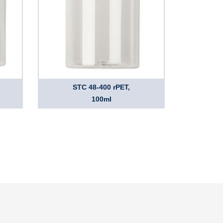
STC 48-400 rPET,
100ml