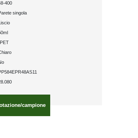
48-400
Parete singola
Liscio
50ml
rPET
Chiaro
No
PP584EPR48AS11
28.080
otazione/campione