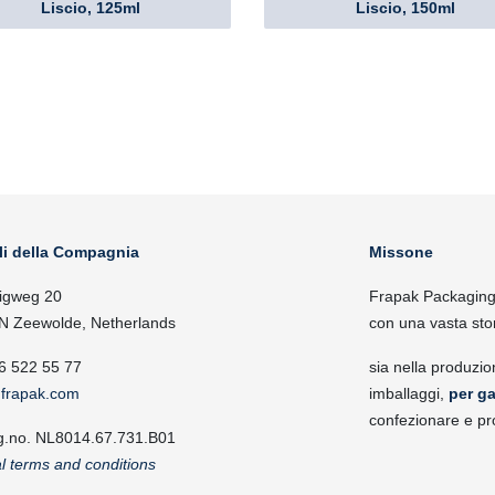
Liscio, 125ml
Liscio, 150ml
li della Compagnia
Missone
igweg 20
Frapak Packaging, 
N Zeewolde, Netherlands
con una vasta sto
6 522 55 77
sia nella produzio
frapak.com
imballaggi,
per ga
confezionare e pr
g.no. NL8014.67.731.B01
l terms and conditions