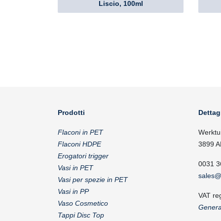
Liscio, 100ml
Prodotti
Dettag
Flaconi in PET
Werktu
Flaconi HDPE
3899 A
Erogatori trigger
0031 3
Vasi in PET
sales@
Vasi per spezie in PET
Vasi in PP
VAT re
Vaso Cosmetico
Genera
Tappi Disc Top