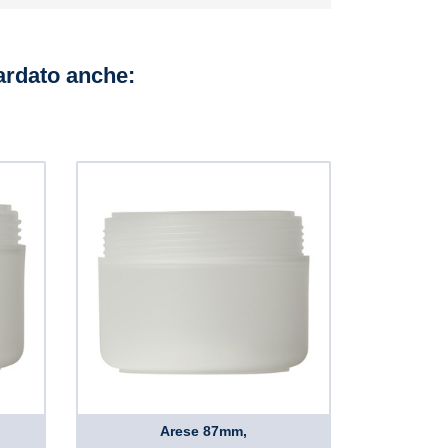
uardato anche:
Arese 87mm,