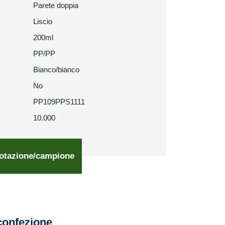
Parete doppia
Liscio
200ml
PP/PP
Bianco/bianco
No
PP109PPS1111
10.000
otazione/campione
confezione