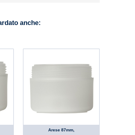
uardato anche:
Arese 87mm,