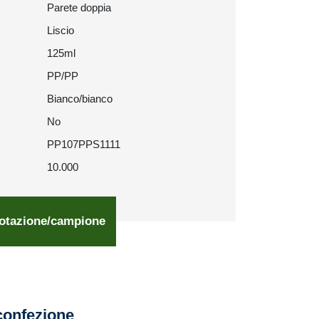
Parete doppia
Liscio
125ml
PP/PP
Bianco/bianco
No
PP107PPS1111
10.000
otazione/campione
confezione