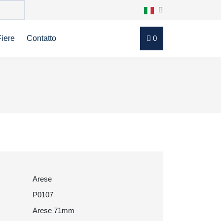
Fiere
Contatto
0
Arese
P0107
Arese 71mm