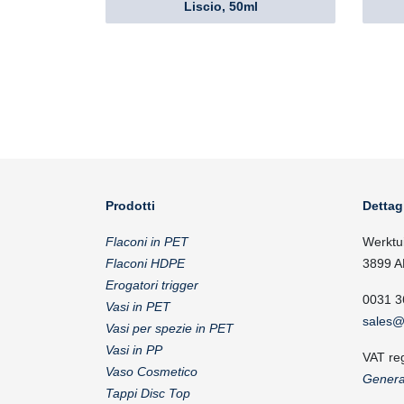
Liscio, 50ml
Prodotti
Dettag
Flaconi in PET
Werktu
Flaconi HDPE
3899 A
Erogatori trigger
0031 3
Vasi in PET
sales@
Vasi per spezie in PET
Vasi in PP
VAT re
Vaso Cosmetico
Genera
Tappi Disc Top