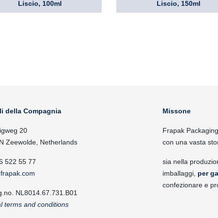
Liscio, 100ml
Liscio, 150ml
li della Compagnia
Missone
igweg 20
Frapak Packaging, 
N Zeewolde, Netherlands
con una vasta sto
6 522 55 77
sia nella produzio
frapak.com
imballaggi,
per ga
confezionare e pr
g.no. NL8014.67.731.B01
l terms and conditions