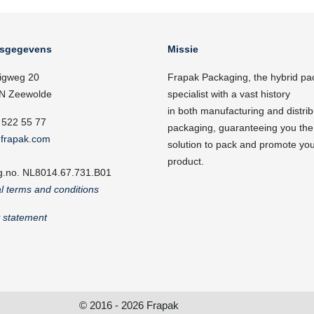
fsgegevens
Missie
igweg 20
Frapak Packaging, the hybrid pa
N Zeewolde
specialist with a vast history
in both manufacturing and distrib
 522 55 77
packaging, guaranteeing you the
frapak.com
solution to pack and promote yo
product.
g.no. NL8014.67.731.B01
l terms and conditions
y statement
© 2016 - 2026 Frapak