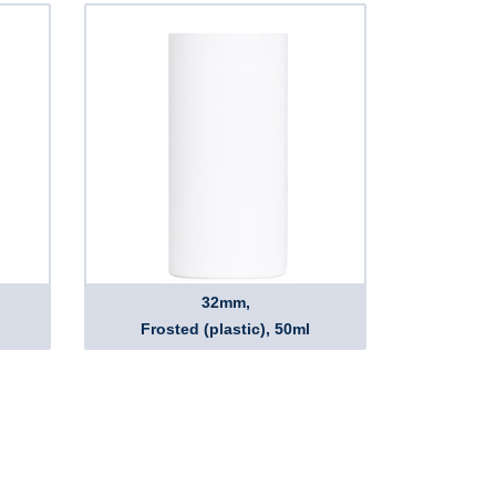
32mm,
Frosted (plastic), 50ml