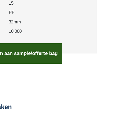
15
PP
32mm
10.000
n aan sample/offerte bag
aken