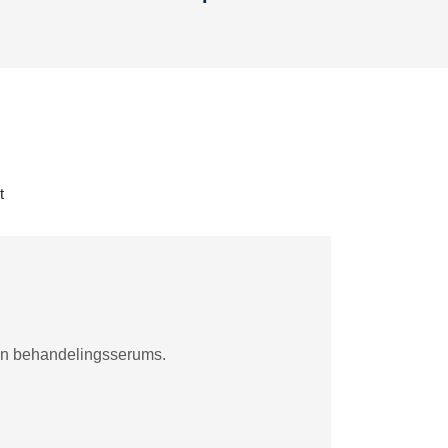
t
 en behandelingsserums.