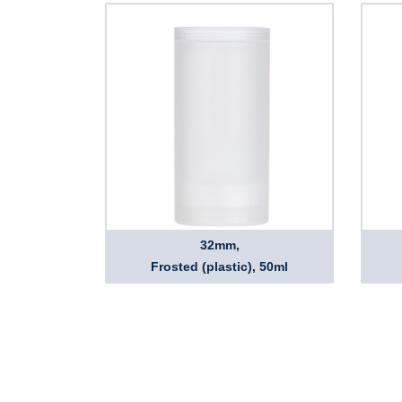
32mm,
Frosted (plastic), 50ml