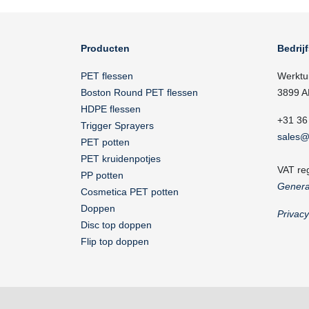
Producten
Bedrij
PET flessen
Werktu
Boston Round PET flessen
3899 A
HDPE flessen
+31 36
Trigger Sprayers
sales@
PET potten
PET kruidenpotjes
VAT re
PP potten
Genera
Cosmetica PET potten
Doppen
Privac
Disc top doppen
Flip top doppen