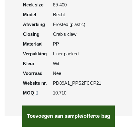
Neck size
89-400
Model
Recht
Afwerking
Frosted (plastic)
Closing
Crab's claw
Materiaal
PP
Verpakking
Liner packed
Kleur
Wit
Voorraad
Nee
Website nr.
PD89A1_PPS2FCCP21
MOQ
10.710
Toevoegen aan sample/offerte bag