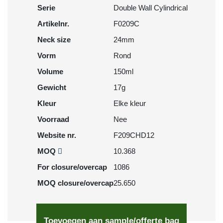
Serie
Double Wall Cylindrical
Artikelnr.
F0209C
Neck size
24mm
Vorm
Rond
Volume
150ml
Gewicht
17g
Kleur
Elke kleur
Voorraad
Nee
Website nr.
F209CHD12
MOQ
10.368
For closure/overcap
1086
MOQ closure/overcap
25.650
Toevoegen aan sample/offerte bag