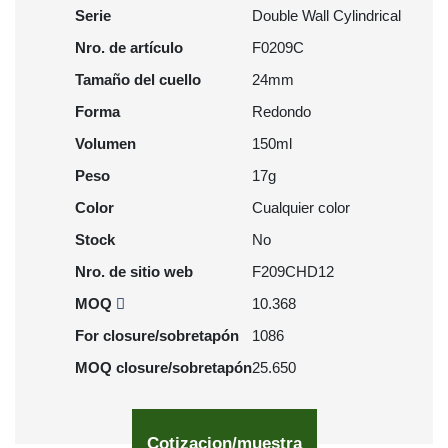
Serie
Double Wall Cylindrical
Nro. de artículo
F0209C
Tamaño del cuello
24mm
Forma
Redondo
Volumen
150ml
Peso
17g
Color
Cualquier color
Stock
No
Nro. de sitio web
F209CHD12
MOQ
10.368
For closure/sobretapón
1086
MOQ closure/sobretapón
25.650
Cotizacion/muestra