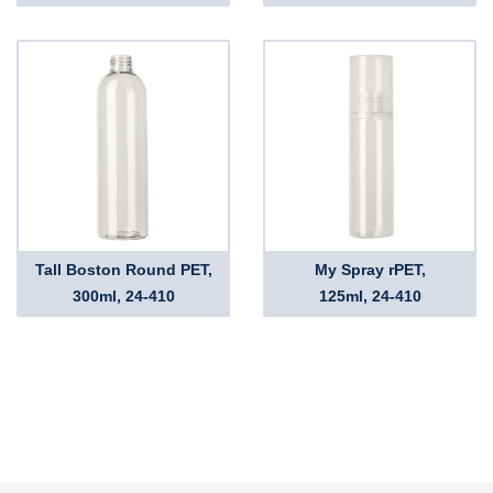
Tall Boston Round PET,
My Spray rPET,
300ml, 24-410
125ml, 24-410