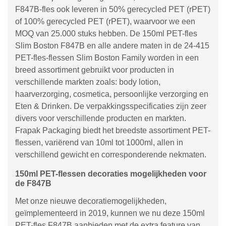
F847B-fles ook leveren in 50% gerecycled PET (rPET)
of 100% gerecycled PET (rPET), waarvoor we een
MOQ van 25.000 stuks hebben. De 150ml PET-fles
Slim Boston F847B en alle andere maten in de 24-415
PET-fles-flessen Slim Boston Family worden in een
breed assortiment gebruikt voor producten in
verschillende markten zoals: body lotion,
haarverzorging, cosmetica, persoonlijke verzorging en
Eten & Drinken. De verpakkingsspecificaties zijn zeer
divers voor verschillende producten en markten.
Frapak Packaging biedt het breedste assortiment PET-
flessen, variërend van 10ml tot 1000ml, allen in
verschillend gewicht en corresponderende nekmaten.
150ml PET-flessen decoraties mogelijkheden voor
de F847B
Met onze nieuwe decoratiemogelijkheden,
geïmplementeerd in 2019, kunnen we nu deze 150ml
PET-fles F847B aanbieden met de extra feature van