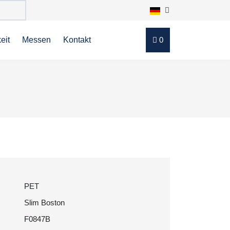
eit
Messen
Kontakt
0
PET
Slim Boston
F0847B