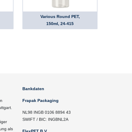
Various Round PET,
150ml, 24-415
Bankdaten
in
Frapak Packaging
ttgart.
NL98 INGB 0106 8894 43
SWIFT / BIC: INGBNL2A
iger
ung als
FlexPET B.V.