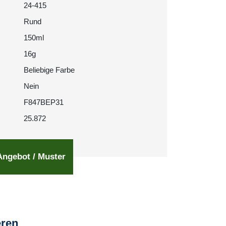
24-415
Rund
150ml
16g
Beliebige Farbe
Nein
F847BEP31
25.872
Angebot / Muster
eren