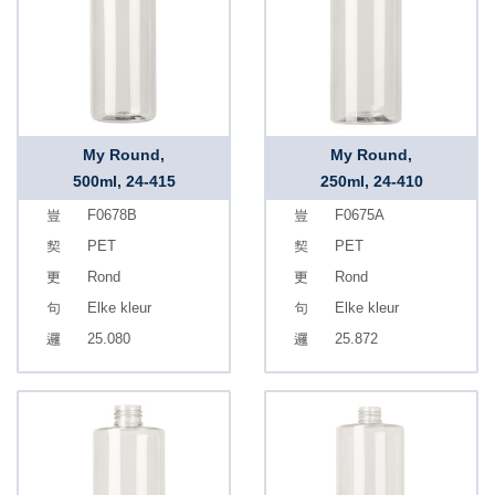
My Round,
My Round,
500ml, 24-415
250ml, 24-410
F0678B
F0675A
PET
PET
Rond
Rond
Elke kleur
Elke kleur
25.080
25.872