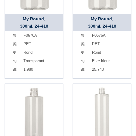
My Round,
My Round,
300ml, 24-410
300ml, 24-410
F0676A
F0676A
PET
PET
Rond
Rond
Transparant
Elke kleur
1.980
25.740