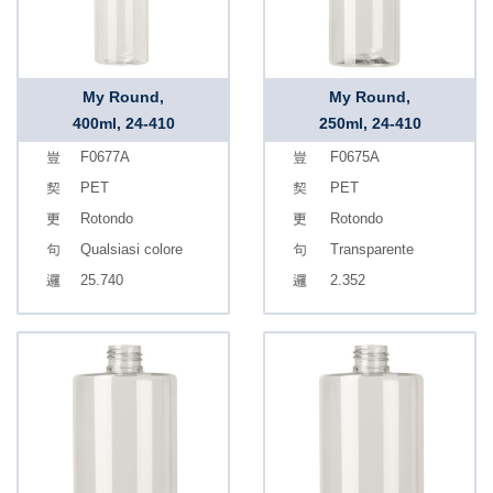
My Round,
My Round,
400ml, 24-410
250ml, 24-410
F0677A
F0675A
PET
PET
Rotondo
Rotondo
Qualsiasi colore
Transparente
25.740
2.352