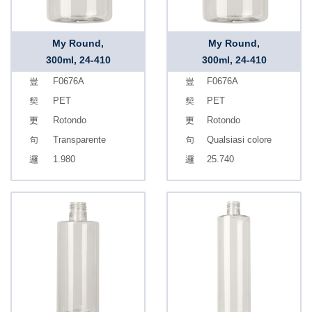
My Round,
My Round,
300ml, 24-410
300ml, 24-410
F0676A
F0676A
PET
PET
Rotondo
Rotondo
Transparente
Qualsiasi colore
1.980
25.740