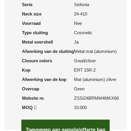
Serie
Sinfonia
Neck size
24-410
Voorraad
Nee
Type sluiting
Cosmetic
Metal overshell
Ja
Afwerking van de sluiting
Metal mat (aluminium)
Closure colors
Goud/zilver
Kop
ERT 15R-2
Afwerking van de kop
Mat (aluminium) zilver
Overcap
Geen
Website nr.
ZSSI24BRMM4MKX66
MOQ
10.000
Toevoegen aan sample/offerte bag