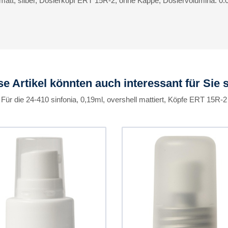
matt, silber, Dosierkopf ERT 15R-2, ohne Kappe, Dosiervolumina: 0
se Artikel könnten auch interessant für Sie s
Für die 24-410 sinfonia, 0,19ml, overshell mattiert, Köpfe ERT 15R-2