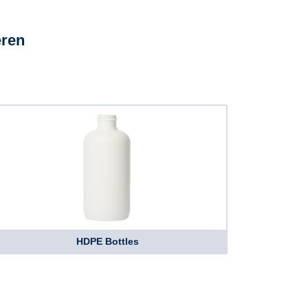
eren
HDPE Bottles