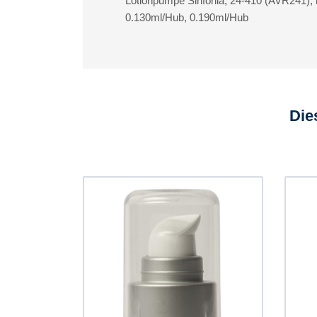
Lotionpumpe Sinfonia, 24-410 (AVR241), 
0.130ml/Hub, 0.190ml/Hub
Die