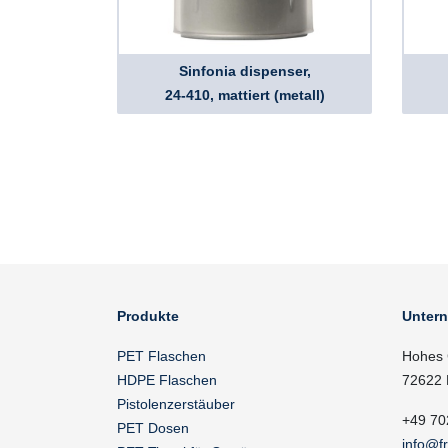
Sinfonia dispenser,
24-410, mattiert (metall)
Produkte
Unter
PET Flaschen
Hohes 
HDPE Flaschen
72622 
Pistolenzerstäuber
+49 70
PET Dosen
info@f