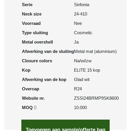
Serie
Sinfonia
Neck size
24-410
Voorraad
Nee
Type sluiting
Cosmetic
Metal overshell
Ja
Afwerking van de sluiting
Metal mat (aluminium)
Closure colors
Na/wi/zw
Kop
ELITE 15 kop
Afwerking van de kop
Glad wit
Overcap
R24
Website nr.
ZSSI24BRMP9SK8600
MOQ
10.000
Toevoegen aan sample/offerte bag