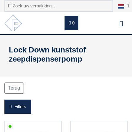
0
Lock Down kunststof
zeepdispenserpomp
Terug
Filters