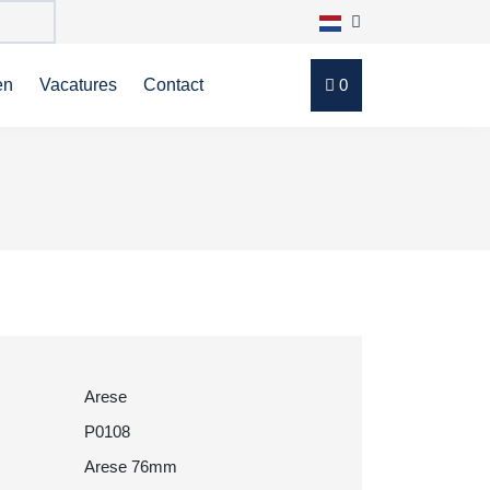
en
Vacatures
Contact
0
Arese
P0108
Arese 76mm