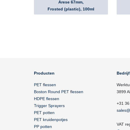
Arese 67mm,
Frosted (plastic), 100ml
Producten
Bedrij
PET flessen
Werktu
Boston Round PET flessen
3899 A
HDPE flessen
+31 36
Trigger Sprayers
sales@
PET potten
PET kruidenpotjes
VAT re
PP potten