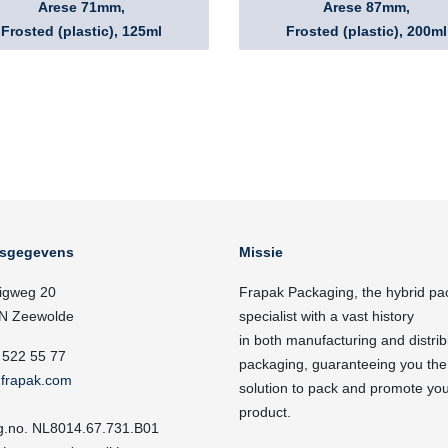
Arese 71mm,
Arese 87mm,
Frosted (plastic), 125ml
Frosted (plastic), 200ml
fsgegevens
Missie
igweg 20
Frapak Packaging, the hybrid pa
N Zeewolde
specialist with a vast history
in both manufacturing and distrib
 522 55 77
packaging, guaranteeing you the
frapak.com
solution to pack and promote yo
product.
g.no. NL8014.67.731.B01