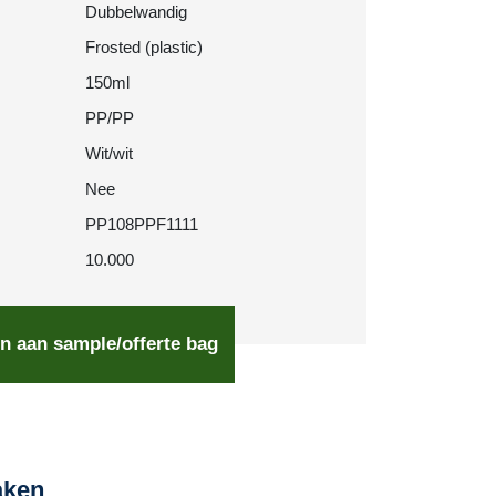
Dubbelwandig
Frosted (plastic)
150ml
PP/PP
Wit/wit
Nee
PP108PPF1111
10.000
n aan sample/offerte bag
aken