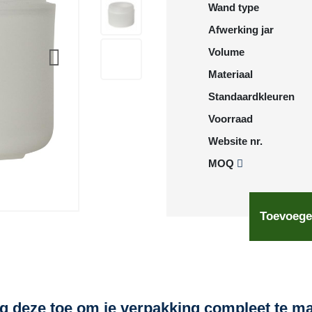
Wand type
Afwerking jar
Volume
Materiaal
Standaardkleuren
Voorraad
Website nr.
MOQ
Toevoege
g deze toe om je verpakking compleet te m