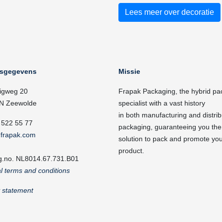
Lees meer over decoratie
fsgegevens
Missie
igweg 20
Frapak Packaging, the hybrid pa
N Zeewolde
specialist with a vast history
in both manufacturing and distrib
 522 55 77
packaging, guaranteeing you the
frapak.com
solution to pack and promote yo
product.
g.no. NL8014.67.731.B01
l terms and conditions
y statement