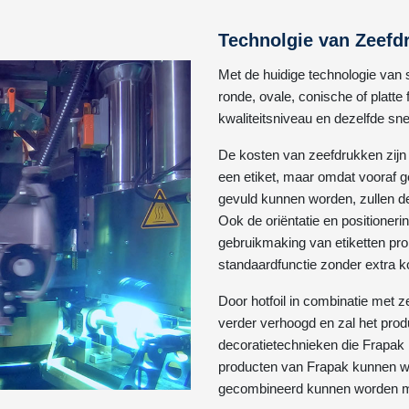
Technolgie van Zeefd
Met de huidige technologie van
ronde, ovale, conische of platte
kwaliteitsniveau en dezelfde sne
De kosten van zeefdrukken zijn
een etiket, maar omdat vooraf ge
gevuld kunnen worden, zullen 
Ook de oriëntatie en positioneri
gebruikmaking van etiketten prob
standaardfunctie zonder extra ko
Door hotfoil in combinatie met 
verder verhoogd en zal het produ
decoratietechnieken die Frapak i
producten van Frapak kunnen wo
gecombineerd kunnen worden me