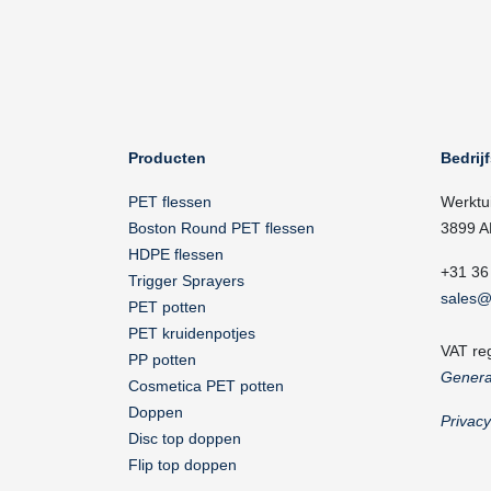
Producten
Bedrij
PET flessen
Werktu
Boston Round PET flessen
3899 A
HDPE flessen
+31 36
Trigger Sprayers
sales@
PET potten
PET kruidenpotjes
VAT re
PP potten
Genera
Cosmetica PET potten
Doppen
Privac
Disc top doppen
Flip top doppen