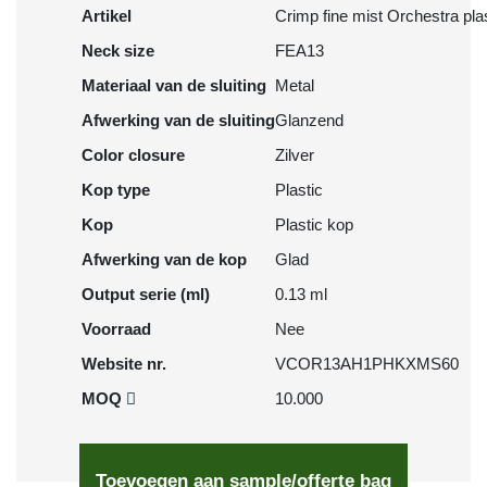
Artikel
Crimp fine mist Orchestra plas
Neck size
FEA13
Materiaal van de sluiting
Metal
Afwerking van de sluiting
Glanzend
Color closure
Zilver
Kop type
Plastic
Kop
Plastic kop
Afwerking van de kop
Glad
Output serie (ml)
0.13 ml
Voorraad
Nee
Website nr.
VCOR13AH1PHKXMS60
MOQ
10.000
Toevoegen aan sample/offerte bag