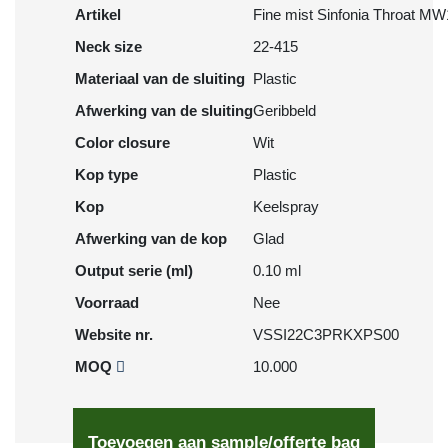
Artikel
Fine mist Sinfonia Throat M
Neck size
22-415
Materiaal van de sluiting
Plastic
Afwerking van de sluiting
Geribbeld
Color closure
Wit
Kop type
Plastic
Kop
Keelspray
Afwerking van de kop
Glad
Output serie (ml)
0.10 ml
Voorraad
Nee
Website nr.
VSSI22C3PRKXPS00
MOQ
10.000
Toevoegen aan sample/offerte bag