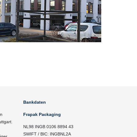
Bankdaten
in
Frapak Packaging
ttgart.
NL98 INGB 0106 8894 43
SWIFT / BIC: INGBNL2A
iger