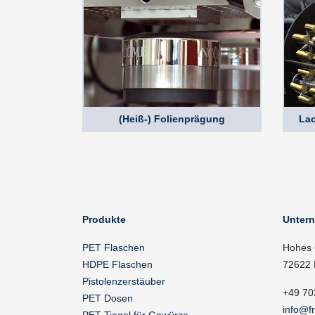
(Heiß-) Folienprägung
Lac
Produkte
Unter
PET Flaschen
Hohes 
HDPE Flaschen
72622 
Pistolenzerstäuber
+49 70
PET Dosen
info@f