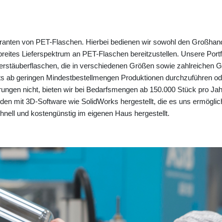
eranten von PET-Flaschen. Hierbei bedienen wir sowohl den Großhand
 breites Lieferspektrum an PET-Flaschen bereitzustellen. Unsere Port
erstäuberflaschen, die in verschiedenen Größen sowie zahlreichen 
ts ab geringen Mindestbestellmengen Produktionen durchzuführen od
erungen nicht, bieten wir bei Bedarfsmengen ab 150.000 Stück pro Jahr 
den mit 3D-Software wie SolidWorks hergestellt, die es uns ermöglic
nell und kostengünstig im eigenen Haus hergestellt.