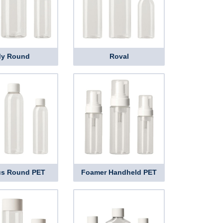
y Round
Roval
us Round PET
Foamer Handheld PET