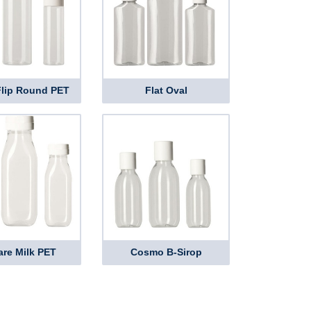
 Flip Round PET
Flat Oval
re Milk PET
Cosmo B-Sirop