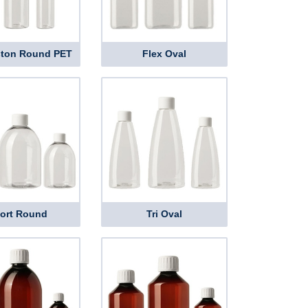
ston Round PET
Flex Oval
ort Round
Tri Oval