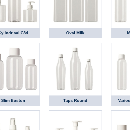
Cylindrical C84
Oval Milk
M
Slim Boston
Taps Round
Vario