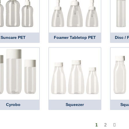
Suncare PET
Foamer Tabletop PET
Disc /
Cyrobo
Squeezer
Squa
1
2