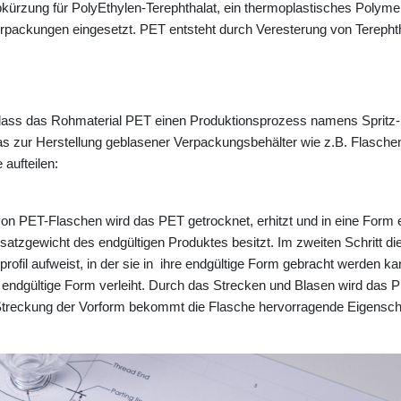
rzung für PolyEthylen-Terephthalat, ein thermoplastisches Polymer 
erpackungen eingesetzt. PET entsteht durch Veresterung von Terepht
dass das Rohmaterial PET einen Produktionsprozess namens Spritz-S
as zur Herstellung geblasener Verpackungsbehälter wie z.B. Flaschen
 aufteilen:
n PET-Flaschen wird das PET getrocknet, erhitzt und in eine Form ei
satzgewicht des endgültigen Produktes besitzt.
Im zweiten Schritt di
rprofil aufweist, in der sie in ihre endgültige Form gebracht werden ka
 endgültige Form verleiht.
Durch das Strecken und Blasen wird das PE
 Streckung der Vorform bekommt die Flasche hervorragende Eigenschaf