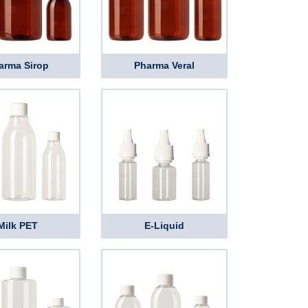
arma Sirop
Pharma Veral
Milk PET
E-Liquid