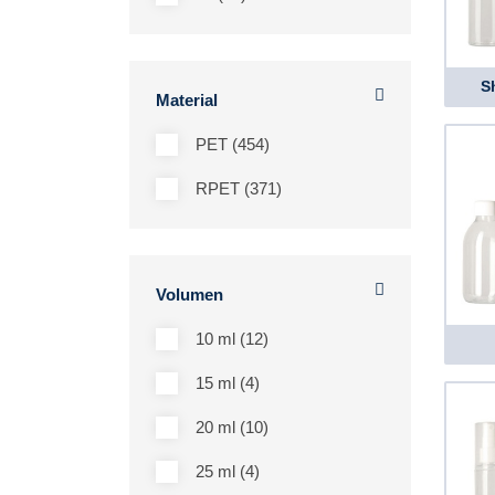
S
Material
PET (454)
RPET (371)
Volumen
10 ml (12)
15 ml (4)
20 ml (10)
25 ml (4)