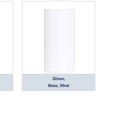
32mm,
Mate, 50ml