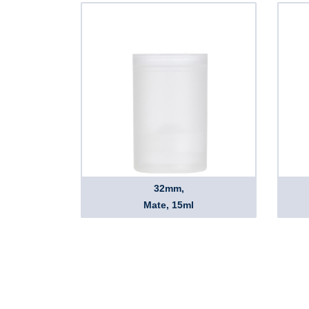
32mm,
Mate, 15ml